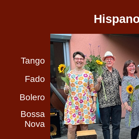
Hispano
Tango
Fado
Bolero
Bossa
Nova